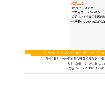
[联系方式]
·联 系 人：刘先生
·联系电话：0595-22895801、
·联系地址：北峰工业区西埔
·电子邮件：
dollytextile@ya
招聘信息
|
求职信息
|
猎头服务
|
房产信息
|
人才资
泉州市日创广告传播有限公司 版权所有 24小时服务电话:05
地址：泉州丰泽广场三楼A3-1#/
电话:0595-22328949 2885661