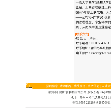
一流大学商学院MBA学
金融、工商管理或理工科
拥有5年以上的战略、人
——公司恪守”求实 创
的管理理念、专业科学的
案，从而为中国企业稳定
[联系方式]
·联 系 人：柯先生
·联系电话：013055943633
·联系地址：莆田办事处招聘
·电子邮件：
xmnav@126.co
招聘信息
|
求职信息
|
猎头服务
|
房产信息
|
人才资
泉州市日创广告传播有限公司 版权所有 24小时服务电话:05
地址：泉州丰泽广场三楼A3-1#/
电话:0595-22328949 2885661