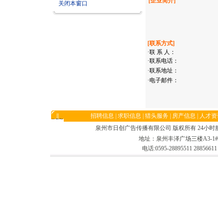
[企业简介]
关闭本窗口
[联系方式]
·联 系 人：
·联系电话：
·联系地址：
·电子邮件：
招聘信息
|
求职信息
|
猎头服务
|
房产信息
|
人才资
泉州市日创广告传播有限公司 版权所有 24小时服务电话:13
地址：泉州丰泽广场三楼A3-1#/
电话:0595-28895511 2885661