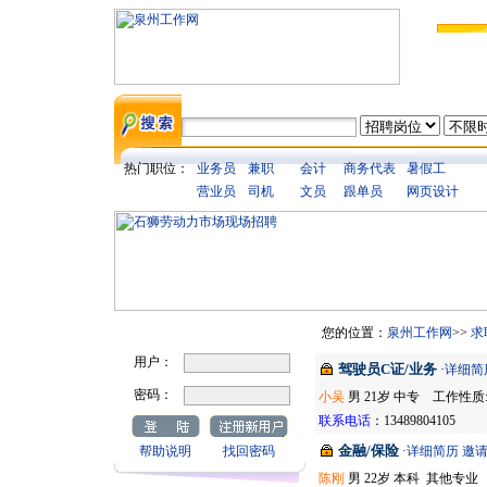
·
南方通讯机构
·
恒利建材有限公司
·
泉州人才网络招聘服务中心
热门职位：
业务员
兼职
会计
商务代表
暑假工
·
娇雪贝儿化妆品有限公司
营业员
司机
文员
跟单员
网页设计
·
厦门四季风环境艺术设计工程
有限公司
·
泉州市南丰交通电子有限公司
·
汇丰银行（中国）有限公司厦
门分行
·
伟士杰（泉州）箱包有限公司
·
泉州华泰证券
用 户 登 录
您的位置：
泉州工作网
>>
求
·
泉州西华整形
·
泉州顺鑫物业管理有限公司
用户：
驾驶员C证/业务
·
详细简
·
和兴鞋业有限公司
·
裕德通信有限公司
密码：
小吴
男 21岁 中专 工作性质:
·
贝斯特环保设备有限公司泉州
联系电话
：13489804105
办事处
金融/保险
·
福建良业达实业有限公司
帮助说明
找回密码
·
详细简历
邀
·
泉州华港船务有限公司
陈刚
男 22岁 本科 其他专业 