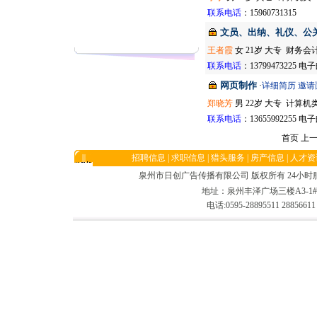
联系电话
：15960731315
文员、出纳、礼仪、公
王者霞
女 21岁 大专 财务会
联系电话
：13799473225 
网页制作
·
详细简历
邀请
郑晓芳
男 22岁 大专 计算机
联系电话
：13655992255 
首页 上
招聘信息
|
求职信息
|
猎头服务
|
房产信息
|
人才资
泉州市日创广告传播有限公司 版权所有 24小时服务电话:13
地址：泉州丰泽广场三楼A3-1#/
电话:0595-28895511 2885661