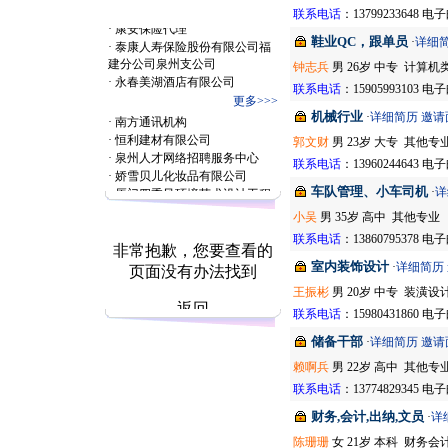
·
泉州市中升装饰设计有限公司
联系电话
：13799233648 
知 名 企 业
·
康安保险代理
·
泰康人寿保险股份有限公司福
鞋业QC，跟单员
·
详细
建分公司泉州支公司
钟志兵
男 26岁 中专 计算机
·
永春美湖酒店有限公司
联系电话
：15905993103 
更多>>>
·
南方通讯机构
机械行业
·
详细简历
邀请
·
恒利建材有限公司
郭文财
男 23岁 大专 其他专
·
泉州人才网络招聘服务中心
联系电话
：13960244643 
·
娇雪贝儿化妆品有限公司
·
厦门四季风环境艺术设计工程
车队管理、小车司机
·
详
有限公司
小吴
男 35岁 高中 其他专业
·
泉州市南丰交通电子有限公司
热 点 资 讯
·
汇丰银行（中国）有限公司厦
联系电话
：13860795378 
门分行
室内装饰设计
·
详细简历
·
伟士杰（泉州）箱包有限公司
·
泉州华泰证券
王振彬
男 20岁 中专 装潢设
·
泉州西华整形
联系电话
：15980431860 
·
泉州顺鑫物业管理有限公司
储备干部
·
详细简历
邀请
·
和兴鞋业有限公司
名 企 推 荐
·
裕德通信有限公司
赖啊兵
男 22岁 高中 其他专
·
贝斯特环保设备有限公司泉州
联系电话
：13774829345 
办事处
财务,会计,出纳,文员
·
福建良业达实业有限公司
·
详
·
泉州华港船务有限公司
陈珊珊
女 21岁 本科 财务会