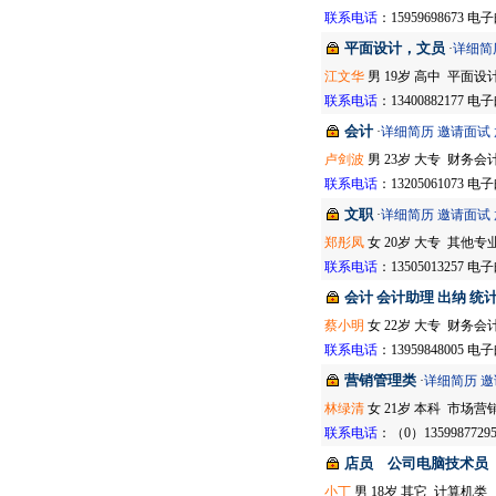
·
泉州市中升装饰设计有限公司
联系电话
：15959698673 
·
康安保险代理
·
泰康人寿保险股份有限公司福
平面设计，文员
·
详细简
建分公司泉州支公司
江文华
男 19岁 高中 平面设
·
永春美湖酒店有限公司
联系电话
：13400882177 
更多>>>
会计
·
详细简历
邀请面试
卢剑波
男 23岁 大专 财务会
联系电话
：13205061073 
文职
·
详细简历
邀请面试
郑彤凤
女 20岁 大专 其他专
联系电话
：13505013257 
会计 会计助理 出纳 统
蔡小明
女 22岁 大专 财务会
联系电话
：13959848005 
营销管理类
·
详细简历
邀
林绿清
女 21岁 本科 市场营
联系电话
：（0）135998772
店员 公司电脑技术员
小丁
男 18岁 其它 计算机类