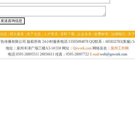
信息
|
猎头服务
|
房产信息
|
人才资讯
|
资料下载
|
企业名录
|
收费标准
|
法律顾问
|
关于
播有限公司 版权所有 24小时服务电话:13505094878 QQ联系：605832783(客服) 545
地址：泉州丰泽广场三楼A3-1#/33# 网址：
Qzwork.com
网络实名：
泉州工作网
电话:0595-28895511 28856611 传真：0595-28097722
E-mail:
web@qzwork.com