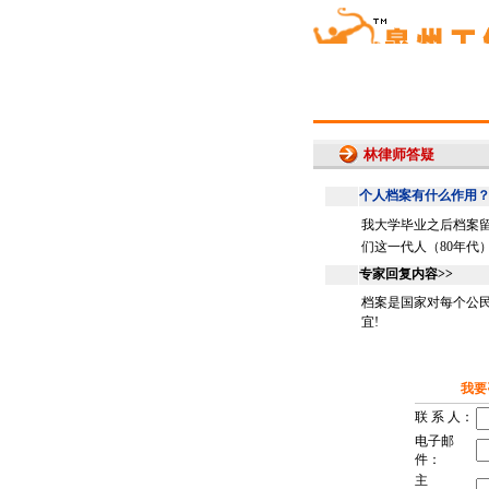
林律师答疑
林律师答疑
个人档案有什么作用
我大学毕业之后档案
们这一代人（80年代
专家回复内容>>
档案是国家对每个公民
宜!
我要
联 系 人：
电子邮
件：
主