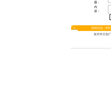
题：
内
容：
招聘信息
|
求职
泉州市日创广告传